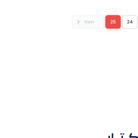
Next
25
24