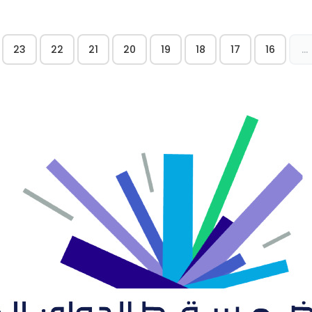
23
22
21
20
19
18
17
16
...