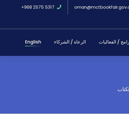
+968 2575 5317
oman@mctbookfair.gov
رامج / الفعاليات
الرعاة / الشركاء
English
كتاب