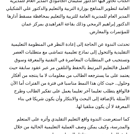
الكتاب تحاور فيها الدكتور سليمان الجامودي المدير العام للمديرية
العامة لتطوير المناهج بوزارة التربية والتعليم والدكتور علي الشكيلي
المدير العام للمديرية العامة للتربية والتعليم بمحافظة مسقط أدارها
الدكتور إبراهيم الرمحي وذلك بقاعة الفراهيدي بمركز عمان
للمؤتمرات والمعارض
.
تحدثت الندوة عن الحاجة إلى إعادة النظر في المنظومة التعليمية
التقليدية والتحول إلى نماذج تعليمية تتماشى مع متطلبات العصر
وتستجيب في المتطلبات المعاصرة في التقنية والمعرفة وسوق
العمل فالتعليم المرتبط بالحفظ والتلقين مر عبر عقود سابقة حيث
يعتمد على ما يسترجعه الطالب من معلومات لا ما ينتجه من أفكار
وحلول.. حيث كان هذا النمط مناسبا في فترة من الفترات أما الآن
فالواقع يتطلب تعليما آخر تعليما يعمل على تفكير الطالب وطرح
الأسئلة بالإضافة إلى البحث والابتكار وأن يكون شريكا في بناء
المعرفة لا أن يكون متلقيا لها
.
كما استعرضت الندوة واقع التعليم التقليدي وأثره على المتعلم
والمدرسة، وكيف يمكن وصف العملية التعليمية الحالية من خلال