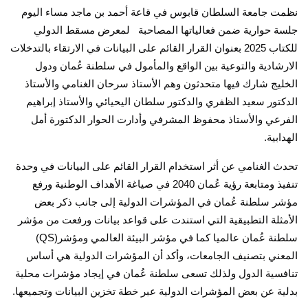
نظمت جامعة السلطان قابوس في قاعة أحمد بن ماجد مساء اليوم
جلسة حوارية ضمن فعالياتها المصاحبة لمعرض مسقط الدولي
للكتاب 2025 بعنوان القرار القائم على البيانات في الارتقاء بالتدخلات
الارشادية والتوعية بين الواقع والمأمول في سلطنة عُمان ودول
الخليج شارك فيها متحدثون وهم الأستاذ سرحان الغنامي والأستاذ
الدكتور سعيد الظفري والدكتور سلطان اليحيائي والأستاذ إبراهيم
الفرعي والأستاذ محفوظ المشرفي وأدارت الحوار الدكتورة أمل
الهدابية
.
تحدث الغنامي عن أثر استخدام القرار القائم على البيانات في وحدة
تنفيذ ومتابعة رؤية عُمان 2040 في صياغة الأهداف الوطنية ورفع
مؤشر سلطنة عُمان في المؤشرات الدولية إلى جانب ذكر بعض
الأمثلة التطبيقية التي استندت على قواعد بيانات ورفعت من مؤشر
سلطنة عُمان عالميا كما في مؤشر البيئة العالمي ومؤشر
(QS)
المعني بتصنيف الجامعات، وأكد أن المؤشرات الدولية هي أساس
تنافسية الدول ولذلك تسعى سلطنة عُمان في إيجاد مؤشرات محلية
بدلية عن بعض المؤشرات الدولية عبر خطة تخزين البيانات وتجميعها
.