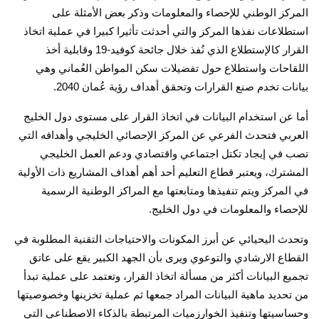
المركز الوطني للإحصاء والمعلومات وذكر بعض الأمثلة على
استطلاعات نفذها المركز والتي أحدثت تأثيرا كبيرا في عملية اتخاذ
القرار كالإستطلاع الذي نُفذ خلال جائحة كوفيد-19 وقابلية أخذ
اللقاحات واستطلاع حول تفضيلات سكن المواطن العُماني وهي
بيانات تخدم صنع القرارات وتحقق أهداف رؤية عُمان 2040
.
أما عن استخدام البيانات في اتخاذ القرار على مستوى دول الخليج
العربي فتحدث الفرعي عن المركز الإحصائي الخليجي وأهدافه التي
تصب في إيجاد تكتل اجتماعي واقتصادي ودعم العمل الخليجي
المشترك، ويعتبر قطاع التعليم أحد أهم أهداف المشاريع ذات الأولية
في المركز ويتم تنفيذها ومتابعتها مع المراكز الوطنية الرسمية
للإحصاء والمعلومات في دول الخليج
.
وتحدث اليحيائي عن أبرز المكونات والاحتياجات التقنية المطلوبة في
القطاع الارشادي والتوعوي ويرى بأن الجهد الكبير يقع على عاتق
تجميع البيانات أكثر من مسألة اتخاذ القرار، وتعتمد على عملية تبدأ
من تحديد ماهية البيانات المراد جمعها ثم عملية تخزينها وخصوصيتها
وحساسيتها وتنفيذ الخوارزميات المرتبطة بالذكاء الاصطناعي التي