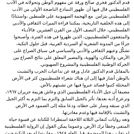
قدم الدكتور فخري صالح ورقة عن مفهوم الوطن وتحولاته في الأدب 
الفلسطيني قال فيها أن  ظهور النماذج الناضجة الأولى من الأدب 
الفلسطيني يتزامن  مع الهجمة الصهيونية 
على فلسطين ،واستنادًا 
إلى هذه الخلفية التاريخية، يمكننا قراءة الميراث الثقافي والأدبي 
الفلسطيني، خلال النصف الأول من القرن العشرين. فالأدباء 
والمثقفون الفلسطينيون، الذين ظهروا في هذه الفترة، وأصبحوا 
جزءًا من المدونة الشعرية أو السردية العربية، قبل حلول النكبة، 
تشكَّل وعيهم الثقافي والأدبي والسياسي في سياق الصراع على 
الأرض، والمكان، والهوية، والمصير المعلق على نتائج الصراع بين 
الحركة الوطنية الفلسطينية والمشروع الصهيوني. 
بالمقابل قدم الدكتور عادل ورقة عن تداعيات الحرب والتشبث 
بالوطن أشار فيها إلى ان هناك شعراء فلسطينيون كثر في الأرض 
المحتلة كتبوا قصائد عبروا فيها عن تشبثهم بالأض.
مضيفا أن جيل الأدباء الفلسطينيين الذي وعاش هزيمة حزيران ١٩٦٧، 
وترعرع أدبه بعدها، تأثر بالجيل السابق والتزم بما التزم به أكثر الجيل 
الذي سبقه وسار على خطاه، ودعا مثله إلى الصمود في الأرض 
والتشبث بالإقامة فيها وعدم مغادرتها.
وتعد روايات كنفاني الثلاثة اللاحقة استطرادا للكتابة عن قسوة حياة 
المنفى وخطأ ترك الأرض. وعموما يمكن القول إن الرواية الفلسطينية 
لم تقارب هذا الموضوع، قبل العام ١٩٤٨ ، مقاربتها له بعد النكبة حيث 