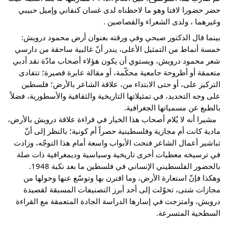
حضر حضورا لافتا وهو ما لاحظناه لدى غسان كنفاني وإميل حبيبي 
وغيرهما ، ولدى الشعراء والقصاصين .
بينما قال الدكتور صبحي وفي ورقته بعنوان أرض محمود درويش: 
خمسة أنماط من التمثيل الأعلى، يندر أنّ غالبية ساحقة من دارسي 
شعر محمود درويش، ويستوي أن يكون هؤلاء أصحاب مادّة نقد أدبي 
متعمقة أو أطروحة جامعية محكّمة، أو مقالة عابرة قصيرة؛ تتفادى 
التركيز على، أو حتى الابتداء من، علاقة الشاعر بالأرض؛ فلسطين 
على وجه التحديد، في تمثيلاتها التاريخية والثقافية والأسطورية، فضلاً 
بالطبع عن مسمياتها الجغرافية.
  مشيرا أنه لا يُلام أصحاب هذا الخيار في قراءة علاقة درويش بالأرض، 
مادية كانت أم مجازية وفلسطينية حصراً أم كونية؛ بالنظر إلى أنّ 
تباشير أعمال الشاعر فتحت الأبواب واسعة أمام هذا التوجّه، وزادت 
في ترسيخه معطيات أخرى تاريخية وسياسية وديمغرافية ذات صلة 
بالحضور الفلسطيني الإنساني في فلسطين ما بعد نكبة 1948.
وهكذا فإنّ استعارة الأرض، وما اقترن بها وتوسّع عنها وحولها من 
مجازات شتى، تحوّلت إلى أحد أبرز التصنيفات المسبقة لقصيدة 
درويش، وامتزجت في إسارها الدراسة الجادة المتعمقة مع القراءة 
السطحية المتسرعة.