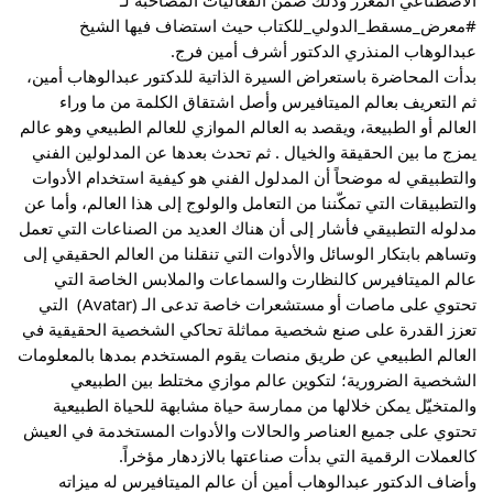
#معرض_مسقط_الدولي_للكتاب
 حيث استضاف فيها الشيخ 
عبدالوهاب المنذري الدكتور أشرف أمين فرج.
بدأت المحاضرة باستعراض السيرة الذاتية للدكتور عبدالوهاب أمين، 
ثم التعريف بعالم الميتافيرس وأصل اشتقاق الكلمة من ما وراء 
العالم أو الطبيعة، ويقصد به 
العالم الموازي للعالم الطبيعي وهو عالم 
يمزج ما بين الحقيقة والخيال . ثم تحدث بعدها عن المدلولين الفني 
والتطبيقي له موضحاً أن المدلول الفني هو كيفية استخدام الأدوات 
والتطبيقات التي تمكّننا من التعامل والولوج إلى هذا العالم، وأما عن 
مدلوله التطبيقي فأشار إلى أن هناك العديد من الصناعات التي تعمل 
وتساهم بابتكار الوسائل والأدوات التي تنقلنا من العالم الحقيقي إلى 
عالم الميتافيرس كالنظارت والسماعات والملابس الخاصة التي 
تحتوي على ماصات أو مستشعرات خاصة تدعى الـ (Avatar)  التي 
تعزز القدرة على صنع شخصية مماثلة تحاكي الشخصية الحقيقية في 
العالم الطبيعي عن طريق منصات يقوم المستخدم بمدها بالمعلومات 
الشخصية الضرورية؛ لتكوين عالم موازي مختلط بين الطبيعي 
والمتخيّل يمكن خلالها من ممارسة حياة مشابهة للحياة الطبيعية 
تحتوي على جميع العناصر والحالات والأدوات المستخدمة في العيش 
كالعملات الرقمية التي بدأت صناعتها بالازدهار مؤخراً.
وأضاف الدكتور عبدالوهاب أمين أن عالم الميتافيرس له ميزاته 