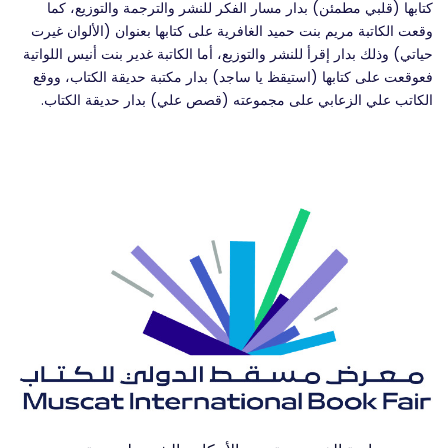
كتابها (قلبي مطمئن) بدار مسار الفكر للنشر والترجمة والتوزيع، كما 
وقعت الكاتبة مريم بنت حميد الغافرية على كتابها بعنوان (الألوان غيرت 
حياتي) وذلك بدار إقرأ للنشر والتوزيع، أما الكاتبة غدير بنت أنيس اللواتية 
فعوقعت على كتابها (استيقظ يا ساجد) بدار مكتبة حديقة الكتاب، ووقع 
الكاتب علي الزعابي على مجموعته (قصص علي) بدار حديقة الكتاب.